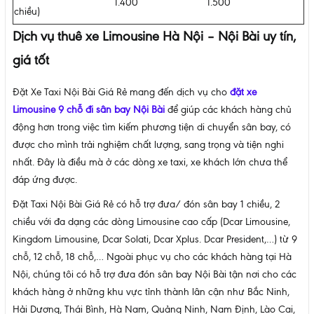
1.400
1.500
chiều)
Dịch vụ thuê xe Limousine Hà Nội – Nội Bài uy tín,
giá tốt
Đặt Xe Taxi Nội Bài Giá Rẻ mang đến dịch vụ cho
đặt xe
Limousine 9 chỗ đi sân bay Nội Bài
để giúp các khách hàng chủ
động hơn trong việc tìm kiếm phương tiện di chuyển sân bay, có
được cho mình trải nghiệm chất lượng, sang trọng và tiện nghi
nhất. Đây là điều mà ở các dòng xe taxi, xe khách lớn chưa thể
đáp ứng được.
Đặt Taxi Nội Bài Giá Rẻ có hỗ trợ đưa/ đón sân bay 1 chiều, 2
chiều với đa dạng các dòng Limousine cao cấp (Dcar Limousine,
Kingdom Limousine, Dcar Solati, Dcar Xplus. Dcar President,…) từ 9
chỗ, 12 chỗ, 18 chỗ,… Ngoài phục vụ cho các khách hàng tại Hà
Nội, chúng tôi có hỗ trợ đưa đón sân bay Nội Bài tận nơi cho các
khách hàng ở những khu vực tỉnh thành lân cận như Bắc Ninh,
Hải Dương, Thái Bình, Hà Nam, Quảng Ninh, Nam Định, Lào Cai,