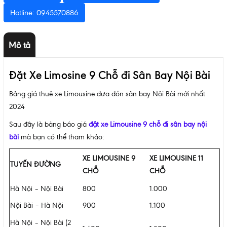
Hotline: 0945570886
Mô tả
Đặt Xe Limosine 9 Chỗ đi Sân Bay Nội Bài
Bảng giá thuê xe Limousine đưa đón sân bay Nội Bài mới nhất
2024
Sau đây là bảng báo giá
đặt xe Limousine 9 chỗ đi sân bay nội
bài
mà bạn có thể tham khảo:
XE LIMOUSINE 9
XE LIMOUSINE 11
TUYẾN ĐƯỜNG
CHỖ
CHỖ
Hà Nội – Nội Bài
800
1.000
Nội Bài – Hà Nội
900
1.100
Hà Nội – Nội Bài (2