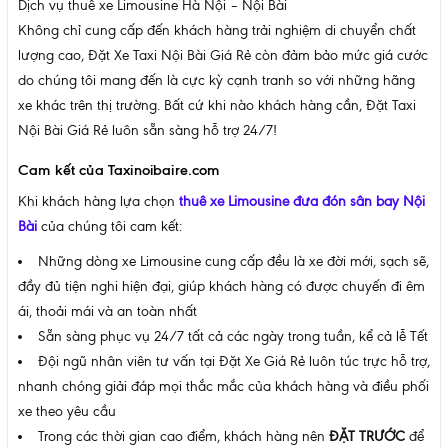
Dịch vụ thuê xe Limousine Hà Nội – Nội Bài
Không chỉ cung cấp đến khách hàng trải nghiệm di chuyển chất
lượng cao, Đặt Xe Taxi Nội Bài Giá Rẻ còn đảm bảo mức giá cước
do chúng tôi mang đến là cực kỳ cạnh tranh so với những hãng
xe khác trên thị trường. Bất cứ khi nào khách hàng cần, Đặt Taxi
Nội Bài Giá Rẻ luôn sẵn sàng hỗ trợ 24/7!
Cam kết của Taxinoibaire.com
Khi khách hàng lựa chọn
thuê xe Limousine đưa đón sân bay Nội
Bài
của chúng tôi cam kết:
Những dòng xe Limousine cung cấp đều là xe đời mới, sạch sẽ,
đầy đủ tiện nghi hiện đại, giúp khách hàng có được chuyến đi êm
ái, thoải mái và an toàn nhất
Sẵn sàng phục vụ 24/7 tất cả các ngày trong tuần, kể cả lễ Tết
Đội ngũ nhân viên tư vấn tại Đặt Xe Giá Rẻ luôn túc trực hỗ trợ,
nhanh chóng giải đáp mọi thắc mắc của khách hàng và điều phối
xe theo yêu cầu
Trong các thời gian cao điểm, khách hàng nên
ĐẶT TRƯỚC
để