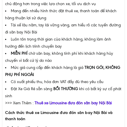
chủ động hơn trong việc lựa chọn xe, tối ưu dịch vụ
Mang đến nhiều hình thức đặt thuê xe, thanh toán để khách
hàng thuận lợi sử dụng
Tài xế lâu năm, tay lái vững vàng, am hiểu rõ các tuyến đường
đi sân bay Nội Bài
Luôn tôn trọng thời gian của khách hàng, không làm ảnh
hưởng đến lịch trình chuyến bay
MIỄN PHÍ
chờ sân bay, không tính phí khi khách hàng hủy
chuyến vì bất cứ lý do nào
Mức giá cung cấp đến khách hàng là giá
TRỌN GÓI, KHÔNG
PHỤ PHÍ NGOÀI
Có xuất phiếu thu, hóa đơn VAT đầy đủ theo yêu cầu
Đặt Xe Giá Rẻ sẵn sàng
BỒI THƯỜNG
khi có bất kỳ sự cố phát
sinh
>>> Xem Thêm :
Thuê xe Limousine đưa đón sân bay Nội Bài
Cách thức thuê xe Limousine đưa đón sân bay Nội Bài và
thanh toán