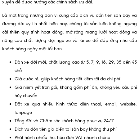
xuyên để được hưởng các chính sách ưu đãi.
Là một trong những đơn vị cung cấp dịch vụ đón tiễn sân bay và
đường dài uy tín nhất hiện nay, chúng tôi vẫn luôn không ngừng
cải thiện quy trình hoạt động, mở rộng mạng lưới hoạt động và
nâng cao chất lượng đội ngũ xe và lái xe để đáp ứng nhu cầu
khách hàng ngày một tốt hơn.
Dàn xe đời mới, chất lượng cao từ 5, 7, 9, 16, 29, 35 đến 45
chỗ
Giá cước rẻ, giúp khách hàng tiết kiệm tối đa chi phí
Giá niêm yết trọn gói, không gồm phí ẩn, không yêu cầu phí
hủy chuyến
Đặt xe qua nhiều hình thức: điện thoại, email, website,
fanpage
Tổng đài và Chăm sóc khách hàng phục vụ 24/7
Dịch vụ đón tiễn giơ biển tại sân bay không thu phí
Phát hành phiếu thu, hóa đơn VAT nhanh chóng