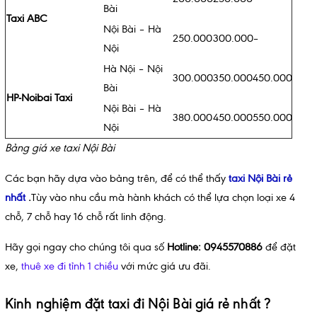
Bài
Taxi ABC
Nội Bài – Hà
250.000
300.000
–
Nội
Hà Nội – Nội
300.000
350.000
450.000
Bài
HP-Noibai Taxi
Nội Bài – Hà
380.000
450.000
550.000
Nội
Bảng giá xe taxi Nội Bài
Các bạn hãy dựa vào bảng trên, để có thể thấy
taxi Nội Bài rẻ
nhất
.
Tùy vào nhu cầu mà hành khách có thể lựa chọn loại xe 4
chỗ, 7 chỗ hay 16 chỗ rất linh động.
Hãy gọi ngay cho chúng tôi qua số
Hotline: 0945570886
để đặt
xe,
thuê xe đi tỉnh 1 chiều
với mức giá ưu đãi.
Kinh nghiệm đặt taxi đi Nội Bài giá rẻ nhất ?