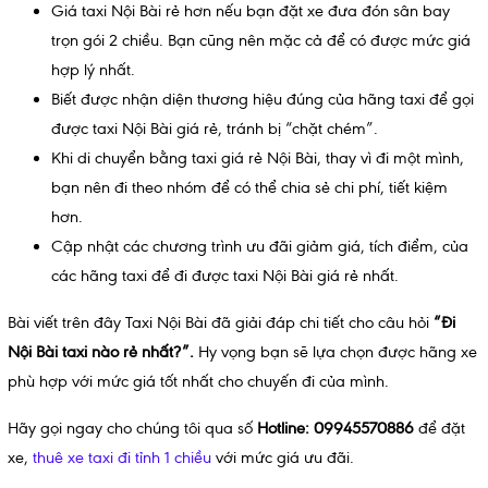
Giá taxi Nội Bài rẻ hơn nếu bạn đặt xe đưa đón sân bay
trọn gói 2 chiều. Bạn cũng nên mặc cả để có được mức giá
hợp lý nhất.
Biết được nhận diện thương hiệu đúng của hãng taxi để gọi
được taxi Nội Bài giá rẻ, tránh bị “chặt chém”.
Khi di chuyển bằng taxi giá rẻ Nội Bài, thay vì đi một mình,
bạn nên đi theo nhóm để có thể chia sẻ chi phí, tiết kiệm
hơn.
Cập nhật các chương trình ưu đãi giảm giá, tích điểm, của
các hãng taxi để đi được taxi Nội Bài giá rẻ nhất.
Bài viết trên đây Taxi Nội Bài đã giải đáp chi tiết cho câu hỏi
“Đi
Nội Bài taxi nào rẻ nhất?”.
Hy vọng bạn sẽ lựa chọn được hãng xe
phù hợp với mức giá tốt nhất cho chuyến đi của mình.
Hãy gọi ngay cho chúng tôi qua số
Hotline: 09945570886
để đặt
xe,
thuê xe taxi đi tỉnh 1 chiều
với mức giá ưu đãi.