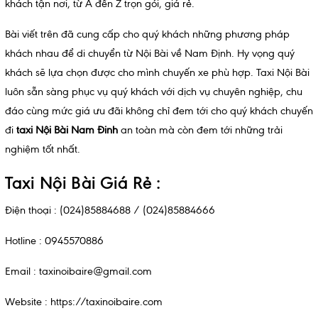
khách tận nơi, từ A đến Z trọn gói, giá rẻ.
Bài viết trên đã cung cấp cho quý khách những phương pháp
khách nhau để di chuyển từ Nội Bài về Nam Định. Hy vọng quý
khách sẽ lựa chọn được cho mình chuyến xe phù hợp. Taxi Nội Bài
luôn sẵn sàng phục vụ quý khách với dịch vụ chuyên nghiệp, chu
đáo cùng mức giá ưu đãi không chỉ đem tới cho quý khách chuyến
đi
taxi Nội Bài Nam Đinh
an toàn mà còn đem tới những trải
nghiệm tốt nhất.
Taxi Nội Bài Giá Rẻ :
Điện thoại : (024)85884688 / (024)85884666
Hotline : 0945570886
Email : taxinoibaire@gmail.com
Website :
https://taxinoibaire.com