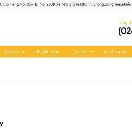
80K đi riêng.Nội Bài-Hà Nội 250K.Xe Mới giá rẻ,Nhanh Chóng,đúng hẹn,nhiều 
Tổng đ
(02
Dịch Vụ
Khuyến mại
Tin Tức
Về chúng tôi
ay