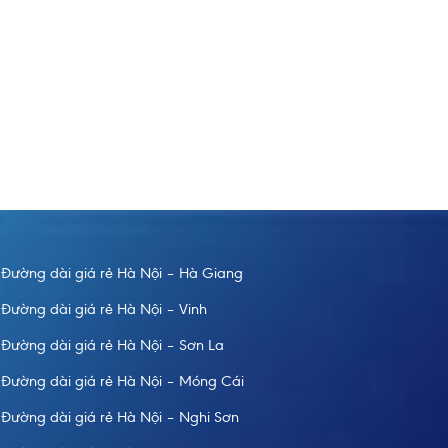
Thùy 
đi vui vẻ và an toàn khi đi xe bên Taxi Nội Bài.
Vì lịc
húng tôi đi an toàn tuyệt đối
đúng g
Đường dài giá rẻ Hà Nội – Hà Giang
Đường dài giá rẻ Hà Nội – Vinh
Đường dài giá rẻ Hà Nội – Sơn La
Đường dài giá rẻ Hà Nội – Móng Cái
Đường dài giá rẻ Hà Nội – Nghi Sơn