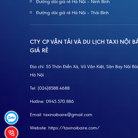
Đường dài giá rẻ Hà Nội – Ninh Bình
Đường dài giá rẻ Hà Nội – Thái Bình
CTY CP VẬN TẢI VÀ DU LỊCH TAXI NỘI B
GIÁ RẺ
Địa chỉ: 55 Thôn Điền Xá, Võ Văn Kiệt, Sân Bay Nội Bài
Hà Nội
Tel:
(024)8588.4688
Hotline:
0945.570.886
Email: taxinoibaire@gmail.com
Website:
https://taxinoibaire.com/