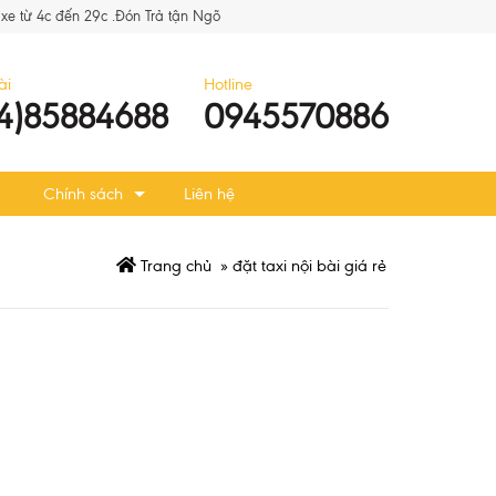
xe từ 4c đến 29c .Đón Trả tận Ngõ
ài
Hotline
4)85884688
0945570886
Chính sách
Liên hệ
Trang chủ
»
đặt taxi nội bài giá rẻ