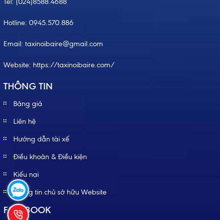
Tel:
(024)8588.4688
Hotline:
0945.570.886
Email: taxinoibaire@gmail.com
Website:
https://taxinoibaire.com/
THÔNG TIN
Bảng giá
Liên hệ
Hướng dẫn tài xế
Điều khoản & Điều kiện
Kiếu nại
Thông tin chủ sở hữu Website
FACEBOOK