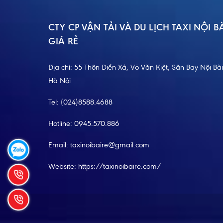
CTY CP VẬN TẢI VÀ DU LỊCH TAXI NỘI B
GIÁ RẺ
Địa chỉ: 55 Thôn Điền Xá, Võ Văn Kiệt, Sân Bay Nội Bài
Hà Nội
Tel:
(024)8588.4688
Hotline:
0945.570.886
Email: taxinoibaire@gmail.com
Website:
https://taxinoibaire.com/