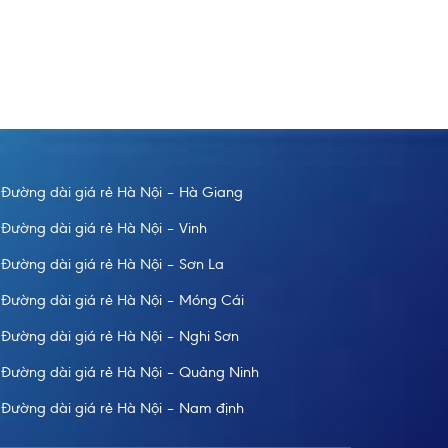
đi vui vẻ và an toàn khi đi xe bên Taxi Nội Bài.
Vì lịc
húng tôi đi an toàn tuyệt đối
đúng g
Đường dài giá rẻ Hà Nội – Hà Giang
Đường dài giá rẻ Hà Nội – Vinh
Đường dài giá rẻ Hà Nội – Sơn La
Đường dài giá rẻ Hà Nội – Móng Cái
Đường dài giá rẻ Hà Nội – Nghi Sơn
Đường dài giá rẻ Hà Nội – Quảng Ninh
Đường dài giá rẻ Hà Nội – Nam định