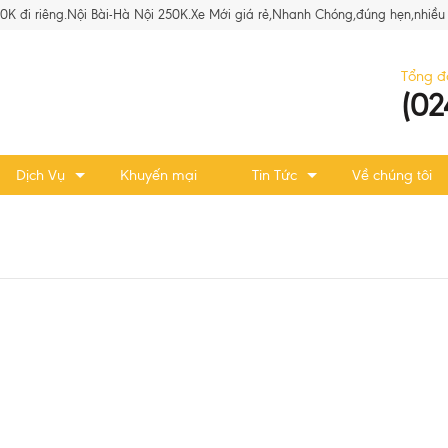
80K đi riêng.Nội Bài-Hà Nội 250K.Xe Mới giá rẻ,Nhanh Chóng,đúng hẹn,nhiều 
Tổng đ
(02
Dịch Vụ
Khuyến mại
Tin Tức
Về chúng tôi