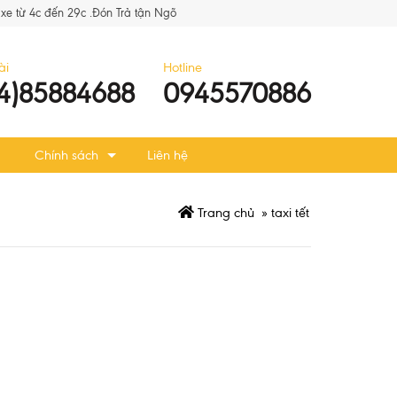
xe từ 4c đến 29c .Đón Trả tận Ngõ
ài
Hotline
4)85884688
0945570886
Chính sách
Liên hệ
Trang chủ
»
taxi tết