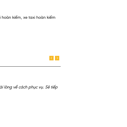
xi hoàn kiếm
,
xe taxi hoàn kiếm
Khánh
i lòng về cách phục vụ. Sẽ tiếp
Công ty tôi đã có chuyến 
Cảm ơn các bạn đã đưa c