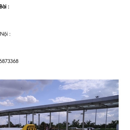
ài :
Nội :
 66873368