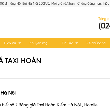
80K đi riêng.Nội Bài-Hà Nội 250K.Xe Mới giá rẻ,Nhanh Chóng,đúng hẹn,nhiều 
Tổng đ
(02
Dịch Vụ
Khuyến mại
Tin Tức
Về chúng tôi
Á TAXI HOÀN
 Hà Nội
iết số ? Bảng giá Taxi Hoàn Kiếm Hà Nội , Hotnile,