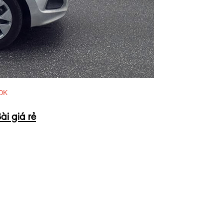
00K
̀i gi
á rẻ