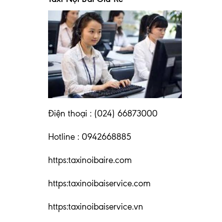
Điện thoại : (024) 66873000
Hotline : 0942668885
https:taxinoibaire.com
https:taxinoibaiservice.com
https:taxinoibaiservice.vn