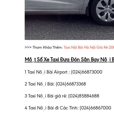
>>> Tham Khảo Thêm
:
Taxi Nội Bài Hà Nội Giá Rẻ 2
Một Số Xe Taxi
Đưa Đón
Sân Bay Nội Ba
1 Taxi Nội Bài Airport : (024)66873000
2
Taxi Nội Bài
: (024)66873368
3
Taxi Nội Bài giá rẻ:
(024)85884688
4
Taxi Nội Bài đi Các Tỉnh
: (024)66867000