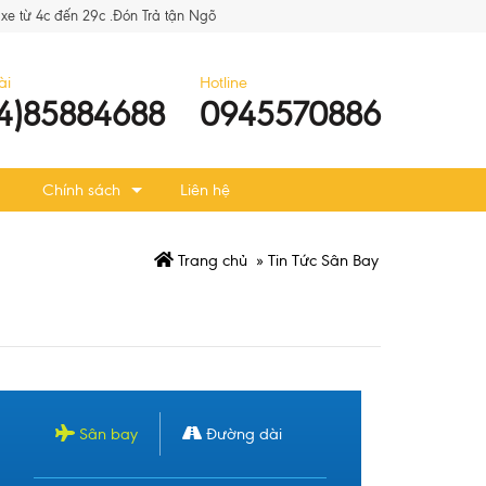
xe từ 4c đến 29c .Đón Trả tận Ngõ
ài
Hotline
4)85884688
0945570886
Chính sách
Liên hệ
Trang chủ
»
Tin Tức Sân Bay
Sân bay
Đường dài