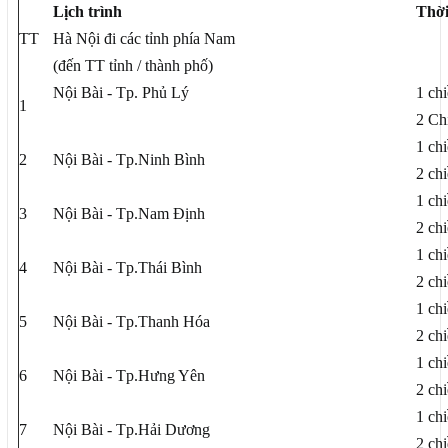
Lịch trình
Thời
TT
Hà Nội đi các tỉnh phía Nam
(đến TT tỉnh / thành phố)
Nội Bài - Tp. Phủ Lý
1 ch
1
2 Ch
1 ch
2
Nội Bài - Tp.Ninh Bình
2 ch
1 ch
3
Nội Bài - Tp.Nam Định
2 ch
1 ch
4
Nội Bài - Tp.Thái Bình
2 ch
1 ch
5
Nội Bài - Tp.Thanh Hóa
2 ch
1 ch
6
Nội Bài - Tp.Hưng Yên
2 ch
1 ch
7
Nội Bài - Tp.Hải Dương
2 ch