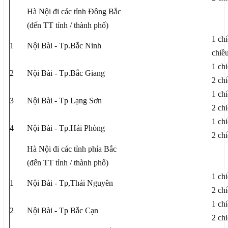
Hà Nội đi các tỉnh Đông Bắc
(đến TT tỉnh / thành phố)
1 ch
1
Nội Bài - Tp.Bắc Ninh
chiề
1 ch
2
Nội Bài - Tp.Bắc Giang
2 ch
1 ch
3
Nội Bài - Tp Lạng Sơn
2 ch
1 ch
4
Nội Bài - Tp.Hải Phòng
2 ch
Hà Nội đi các tỉnh phía Bắc
(đến TT tỉnh / thành phố)
1 ch
1
Nội Bài - Tp,Thái Nguyên
2 ch
1 ch
2
Nội Bài - Tp Bắc Cạn
2 ch