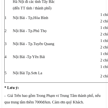
Hà Nội đi các tỉnh Tây Bắc
(đến TT tỉnh / thành phố)
1 ch
1
Nội Bài - Tp,Hòa Bình
2 ch
1 ch
2
Nội Bài - Tp.Phú Thọ
2 ch
1 ch
3
Nội Bài - Tp.Tuyên Quang
2 ch
1 ch
4
Nội Bài -Tp Yên Bái
2 ch
1 ch
5
Nội Bài Tp.Sơn La
2 ch
* Lưu ý:
- Giá Trên bao gồm Trong Phạm vi Trung Tâm thành phố, nếu
qua trung tâm thêm 7000đ/km. Cảm ơm quý Khách.