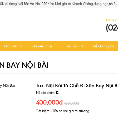
80K đi riêng.Nội Bài-Hà Nội 250K.Xe Mới giá rẻ,Nhanh Chóng,đúng hẹn,nhiều 
Tổng đ
(02
Dịch Vụ
Khuyến mại
Tin Tức
Về chúng tôi
ÂN BAY NỘI BÀI
Taxi Nội Bài 16 Chỗ Đi Sân Bay Nội B
Mã sản phẩm:
12
400,000đ
450,000đ
Tiết kiệm:
-11%
so với giá thị trường