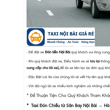
- Để đặt xe
Đón tiễn Nội Bài
quý khách vui lòng cung
- Khi quý khách đặt xe, Điều hành xe sẽ
lưu lại
thông 
cung cấp cho lái xe),
để lái xe liên lạc lại đón quý kh
- Đặc Biệt Lái Xe của chúng tôi sẽ viết Họ tên quý
- Với đội ngũ lái xe nhiều kinh nghiệm và những chi
* Để Thuận Tiện Cho Quý Khách Tham Khảo
* Taxi Đón Chiều từ Sân Bay Nội Bài → Hà