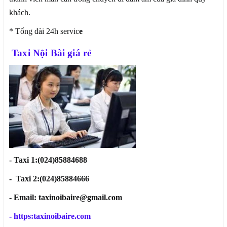
khách.
* Tổng đài 24h servic
e
Taxi
Nội Bài giá rẻ
- Taxi 1:(024)85884688
-
Taxi 2:(024)85884666
- Email: taxinoibaire@gmail.com
-
https:taxinoibaire.com