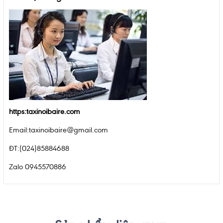
https:taxinoibaire.com
Email:taxinoibaire@gmail.com
ĐT:(024)85884688
Zalo 0945570886