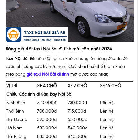
Bảng giá đặt taxi Nội Bài đi tỉnh mới cập nhật 2024
Taxi Nội Bài Rẻ
luôn đặt lợi ích khách hàng lên hàng đầu do đó
cước phí cũng cực kỳ hữu nghị. Quý khách có thể tham khảo
theo bảng
giá taxi Nội Bài đi tỉnh
mới được cập nhật:
VỊ TRÍ
XE 4 CHỖ
XE 7 CHỖ
XE 16 CHỖ
Chiều Các tỉnh đi Sân Bay Nội Bài
Ninh Bình
720.000đ
730.000đ
Liên hệ
Thái Bình
708.000đ
715.000đ
Liên hệ
Hải Dương
520.000đ
530.000đ
Liên hệ
Hà Nam
530.000đ
540.000đ
Liên hệ
Hải Phòng
830.000đ
840.000đ
Liên hệ