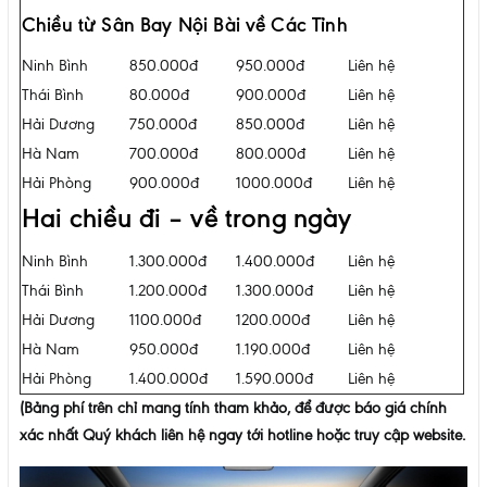
Chiều từ Sân Bay Nội Bài về Các Tỉnh
Ninh Bình
850.000đ
950.000đ
Liên hệ
Thái Bình
80.000đ
900.000đ
Liên hệ
Hải Dương
750.000đ
850.000đ
Liên hệ
Hà Nam
700.000đ
800.000đ
Liên hệ
Hải Phòng
900.000đ
1000.000đ
Liên hệ
Hai chiều đi – về trong ngày
Ninh Bình
1.300.000đ
1.400.000đ
Liên hệ
Thái Bình
1.200.000đ
1.300.000đ
Liên hệ
Hải Dương
1100.000đ
1200.000đ
Liên hệ
Hà Nam
950.000đ
1.190.000đ
Liên hệ
Hải Phòng
1.400.000đ
1.590.000đ
Liên hệ
(Bảng phí trên chỉ mang tính tham khảo, để được báo giá chính
xác nhất Quý khách liên hệ ngay tới hotline hoặc truy cập website.