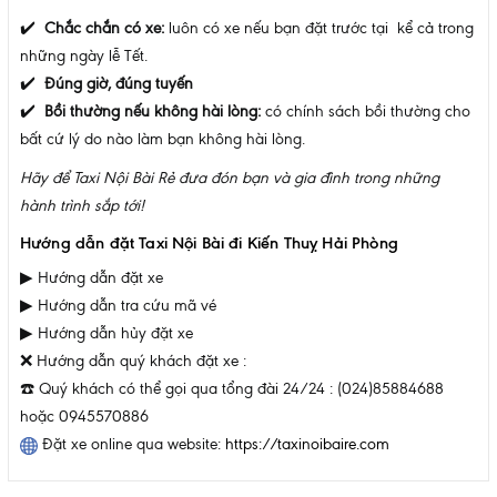
✔️
Chắc chắn có xe:
luôn có xe nếu bạn đặt trước tại kể cả trong
những ngày lễ Tết.
✔️
Đúng giờ, đúng tuyến
✔️
Bồi thường nếu không hài lòng:
có chính sách bồi thường cho
bất cứ lý do nào làm bạn không hài lòng.
Hãy để Taxi Nội Bài Rẻ đưa đón bạn và gia đình trong những
hành trình sắp tới!
Hướng dẫn đặt Taxi Nội Bài đi Kiến Thuỵ Hải Phòng
▶ Hướng dẫn đặt xe
▶ Hướng dẫn tra cứu mã vé
▶ Hướng dẫn hủy đặt xe
❌
Hướng dẫn quý khách đặt xe :
☎️
Quý khách có thể gọi qua tổng đài 24/24 : (024)85884688
hoặc 0945570886
Đặt xe online qua website:
https://taxinoibaire.com