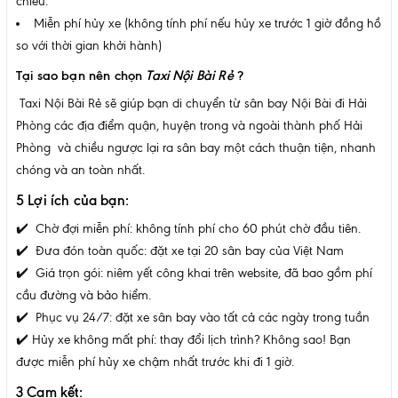
chiều.
Miễn phí hủy xe (không tính phí nếu hủy xe trước 1 giờ đồng hồ
so với thời gian khởi hành)
Tại sao bạn nên chọn
Taxi Nội Bài Rẻ
?
Taxi Nội Bài Rẻ sẽ giúp bạn di chuyển từ sân bay Nội Bài đi Hải
Phòng các địa điểm quận, huyện trong và ngoài thành phố Hải
Phòng và chiều ngược lại ra sân bay một cách thuận tiện, nhanh
chóng và an toàn nhất.
5 Lợi ích của bạn:
✔️ Chờ đợi miễn phí: không tính phí cho 60 phút chờ đầu tiên.
✔️ Đưa đón toàn quốc: đặt xe tại 20 sân bay của Việt Nam
✔️ Giá trọn gói: niêm yết công khai trên website, đã bao gồm phí
cầu đường và bảo hiểm.
✔️ Phục vụ 24/7: đặt xe sân bay vào tất cả các ngày trong tuần
✔️ Hủy xe không mất phí: thay đổi lịch trình? Không sao! Bạn
được miễn phí hủy xe chậm nhất trước khi đi 1 giờ.
3 Cam kết: