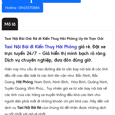
Hotline: 0945570886
Mô tả
Taxi Nội Bài Giá Rẻ đi Kiến Thuỵ Hải Phòng Uy tín Trọn Gói
Taxi Nội Bài đi Kiến Thuỵ Hải Phòng
giá rẻ. Đặt xe
trực tuyến 24/7 – Giá hiển thị minh bạch rõ ràng.
Dịch vụ chuyên nghiệp, đưa đón đúng giờ.
Hiện nay nhu cầu đi taxi đường dài từ sân bay nội bài đi các tỉnh
đều rất cao đặc biệt là các tỉnh lân cận như: Bắc Ninh, Bắc
Giang,
Hải Phòng
, Nam Định, Ninh Bình, Hòa Bình, Quảng Ninh,
Tuyên Quang, Vĩnh Phúc,.. Tuy nhiên giá xe từ sân bay nội bài về
các tỉnh của các hãng xe truyền thống đều khá cao làm cho
người dân phải mất đi những khoản chi phí khá cao. Hãy đến với
dịch vụ
Taxi Nội Bài Rẻ
của chúng tôi để nhận được những dịch
vụ tốt nhất với giá rẻ nhất.