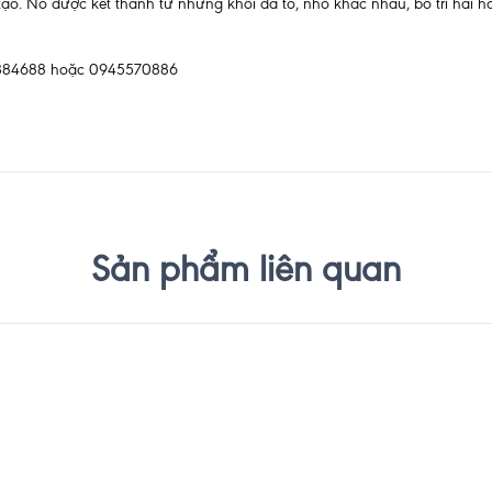
̣o. Nó được kết thành từ những khối đá to, nhỏ khác nhau, bố trí hài h
85884688 hoặc 0945570886
Sản phẩm liên quan