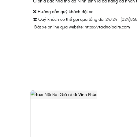
Ở phía Bắc nhà thờ đá Ninh Bình là ba hang đá nhân ta
❌
Hướng dẫn quý khách đặt xe :
☎️
Quý khách có thể gọi qua tổng đài 24/24 : (024)
Đặt xe online qua website:
https://taxinoibaire.com