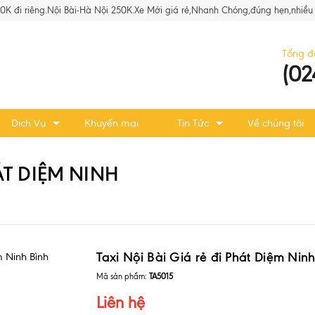
80K đi riêng.Nội Bài-Hà Nội 250K.Xe Mới giá rẻ,Nhanh Chóng,đúng hẹn,nhiều 
Tổng đ
(02
Dịch Vụ
Khuyến mại
Tin Tức
Về chúng tôi
HÁT DIỆM NINH
Taxi Nội Bài Giá rẻ đi Phát Diệm Nin
Mã sản phẩm:
TA5015
Liên hệ