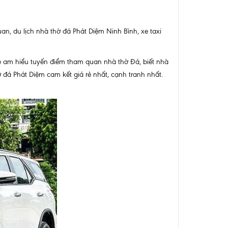
uan, du lịch nhà thờ đá Phát Diệm Ninh Bình, xe taxi
i xe am hiểu tuyến điểm tham quan nhà thờ Đá, biết nhà
 đá Phát Diệm cam kết giá rẻ nhất, cạnh tranh nhất.