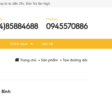
xe từ 4c đến 29c .Đón Trả tận Ngõ
ài
Hotline
4)85884688
0945570886
Chính sách
Liên hệ
Trang chủ
»
Sản phẩm
»
Taxi đường dài
h Bình