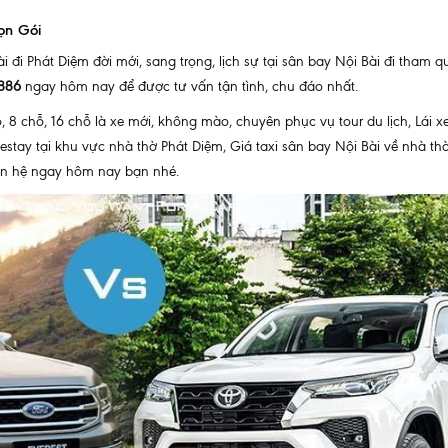
rọn Gói
 đi Phát Diệm đời mới, sang trọng, lịch sự tại sân bay Nội Bài đi tham q
886
ngay hôm nay để được tư vấn tận tình, chu đáo nhất.
chỗ, 8 chỗ, 16 chỗ là xe mới, không mào, chuyên phục vụ tour du lịch, Lá
stay tại khu vực nhà thờ Phát Diệm, Giá taxi sân bay Nội Bài về nhà thờ
Liên hệ ngay hôm nay bạn nhé.