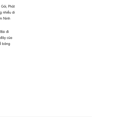
 Gói, Phát
g nhiều di
ệm Ninh
Bài đi
 đây của
về bảng