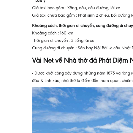
* Lưu ý:
Giá taxi bao gồm : Xăng, dầu, cầu đường, lái xe
Giá taxi chưa bao gồm : Phát sinh 2 chiều, bồi dường lá
Khoảng cách, thời gian di chuyển, cung đường di chuyể
Khoảng cách : 160 km
Thời gian di chuyển : 3 tiếng lái xe
Cung đường di chuyển : Sân bay Nội Bài -> cầu Nhật T
Vài Net về Nhà thờ đá Phát Diệm N
- Được khởi công xây dựng những năm 1875 và ròng rã
đáo & tinh xảo, nhà thờ là điểm đến tham quan, chiêm