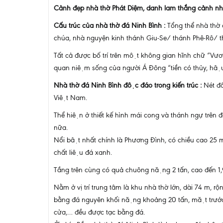
Cảnh đẹp nhà thờ Phát Diệm, danh lam thắng cảnh nh
Cấu trúc của nhà thờ đá Ninh Bình :
Tổng thể nhà thơ
chúa, nhà nguyện kinh thánh Giu-Se/ thánh Phê-Rô/ 
Tất cả được bố trí trên một không gian hĩnh chữ “Vươn
quan niệm sống của người Á Đông “tiền có thủy, hậ
Nhà thờ đá Ninh Bình độc đáo trong kiến trúc :
Nét đô
Việt Nam.
Thể hiện ở thiết kế hình mái cong và thánh ngự trên 
nữa.
Nổi bật nhất chính là Phương Đình, có chiều cao 25 m
chất liệu đá xanh.
Tầng trên cùng có quả chuông nặng 2 tấn, cao đến 1,9
Nằm ở vị trí trung tâm là khu nhà thờ lớn, dài 74 m, 
bằng đá nguyên khối nặng khoảng 20 tấn, mặt trước lâ
cửa,… đều được tạc bằng đá.