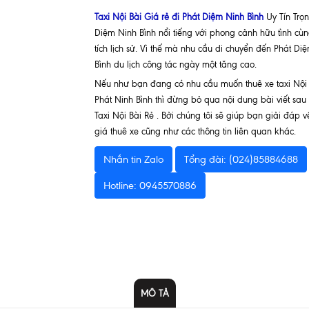
Taxi Nội Bài Giá rẻ đi Phát Diệm Ninh Bình
Uy Tín Trọn
Diệm Ninh Bình nổi tiếng với phong cảnh hữu tình cùn
tích lịch sử. Vì thế mà nhu cầu di chuyển đến Phát Di
Bình du lịch công tác ngày một tăng cao.
Nếu như bạn đang có nhu cầu muốn thuê xe taxi Nội 
Phát Ninh Bình thì đừng bỏ qua nội dung bài viết sau
Taxi Nội Bài Rẻ . Bởi chúng tôi sẽ giúp bạn giải đáp 
giá thuê xe cũng như các thông tin liên quan khác.
Nhắn tin Zalo
Tổng đài: (024)85884688
Hotline: 0945570886
MÔ TẢ