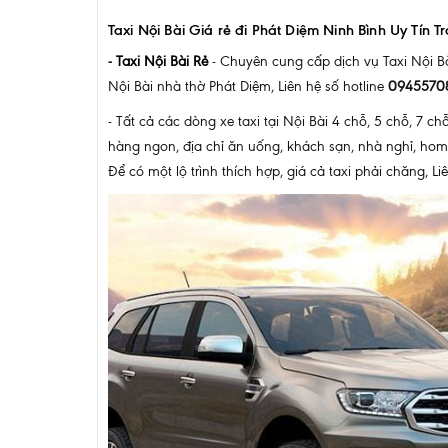
Taxi Nội Bài Giá rẻ đi Phát Diệm Ninh Bình Uy Tín T
-
Taxi Nội Bài Rẻ
- Chuyên cung cấp dịch vụ Taxi Nội Bài
Nội Bài nhà thờ Phát Diệm, Liên hệ số hotline
0945570
- Tất cả các dòng xe taxi tại Nội Bài 4 chỗ, 5 chỗ, 7 
hàng ngon, địa chỉ ăn uống, khách sạn, nhà nghỉ, home
Để có một lộ trình thích hợp, giá cả taxi phải chăng, 