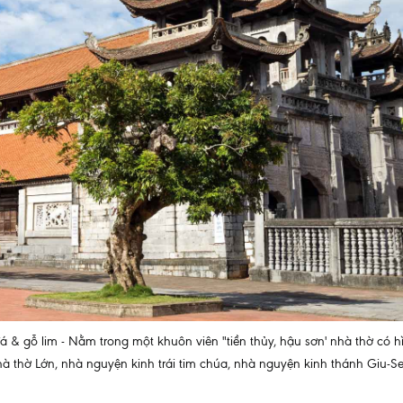
 & gỗ lim - Nằm trong một khuôn viên "tiền thủy, hậu sơn' nhà thờ có 
 nhà thờ Lớn, nhà nguyện kinh trái tim chúa, nhà nguyện kinh thánh G