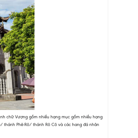
hình chữ Vượng gồm nhiều hạng mục gồm nhiều hạng
iu-Se/ thánh Phê-Rô/ thánh Rô Cô và các hang đá nhân