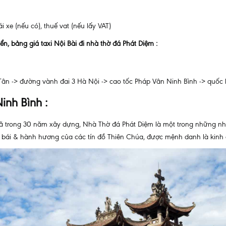
i xe (nếu có), thuế vat (nếu lấy VAT)
n, bảng giá taxi Nội Bài đi nhà thờ đá Phát Diệm :
ân -> đường vành đai 3 Hà Nội -> cao tốc Pháp Vân Ninh Bình -> quốc lộ
inh Bình :
 trong 30 năm xây dựng, Nhà Thờ đá Phát Diệm là một trong những nhà 
 bái & hành hương của các tín đồ Thiên Chúa, được mệnh danh là kinh đ