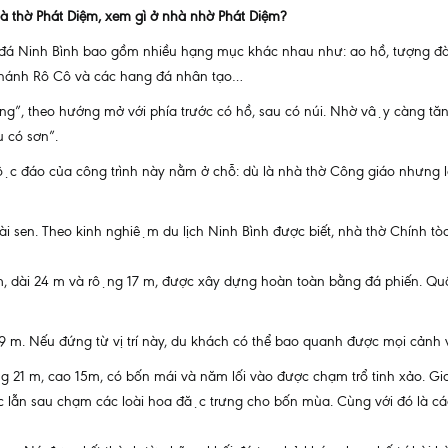
à thờ Phát Diệm, xem gì ở nhà nhờ Phát Diệm?
̀ đá Ninh Bình bao gồm nhiều hạng mục khác nhau như: ao hồ, tượng đà
thánh Rô Cô và các hang đá nhân tạo…
g”, theo hướng mở với phía trước có hồ, sau có núi. Nhờ vậy càng tăng
u có sơn”.
̣c đáo của công trình này nằm ở chỗ: dù là nhà thờ Công giáo nhưng 
đài sen. Theo kinh nghiệm du lịch Ninh Bình được biết, nhà thờ Chính tòa
, dài 24 m và rộng 17 m, được xây dựng hoàn toàn bằng đá phiến. Quần 
 m. Nếu đứng từ vị trí này, du khách có thể bao quanh được mọi cả
rộng 21 m, cao 15m, có bốn mái và năm lối vào được chạm trổ tinh xảo. 
̃n sau chạm các loài hoa đặc trưng cho bốn mùa. Cùng với đó là các n