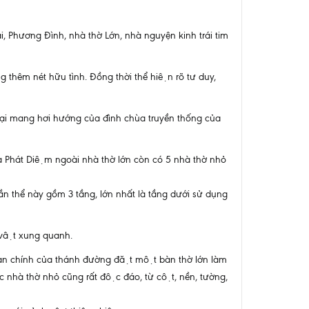
i, Phương Đình, nhà thờ Lớn, nhà nguyện kinh trái tim
 thêm nét hữu tình. Đồng thời thể hiện rõ tư duy,
lại mang hơi hướng của đình chùa truyền thống của
 Phát Diệm ngoài nhà thờ lớn còn có 5 nhà thờ nhỏ
thể này gồm 3 tầng, lớn nhất là tầng dưới sử dụng
nh vật xung quanh.
Gian chính của thánh đường đặt một bàn thờ lớn làm
hà thờ nhỏ cũng rất độc đáo, từ cột, nền, tường,