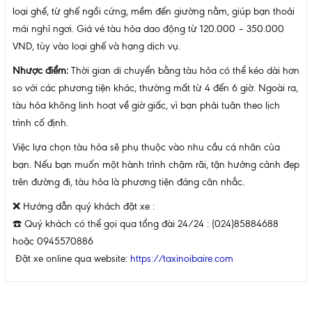
loại ghế, từ ghế ngồi cứng, mềm đến giường nằm, giúp bạn thoải
mái nghỉ ngơi. Giá vé tàu hỏa dao động từ 120.000 – 350.000
VND, tùy vào loại ghế và hạng dịch vụ.
Nhược điểm:
Thời gian di chuyển bằng tàu hỏa có thể kéo dài hơn
so với các phương tiện khác, thường mất từ 4 đến 6 giờ. Ngoài ra,
tàu hỏa không linh hoạt về giờ giấc, vì bạn phải tuân theo lịch
trình cố định.
Việc lựa chọn tàu hỏa sẽ phụ thuộc vào nhu cầu cá nhân của
bạn. Nếu bạn muốn một hành trình chậm rãi, tận hưởng cảnh đẹp
trên đường đi, tàu hỏa là phương tiện đáng cân nhắc.
❌
Hướng dẫn quý khách đặt xe :
☎️
Quý khách có thể gọi qua tổng đài 24/24 : (024)85884688
hoặc 0945570886
Đặt xe online qua website:
https://taxinoibaire.com