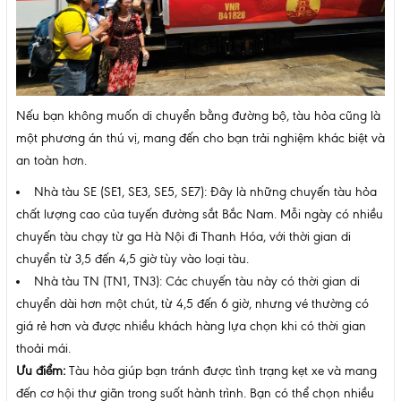
Nếu bạn không muốn di chuyển bằng đường bộ, tàu hỏa cũng là
một phương án thú vị, mang đến cho bạn trải nghiệm khác biệt và
an toàn hơn.
Nhà tàu SE (SE1, SE3, SE5, SE7): Đây là những chuyến tàu hỏa
chất lượng cao của tuyến đường sắt Bắc Nam. Mỗi ngày có nhiều
chuyến tàu chạy từ ga Hà Nội đi Thanh Hóa, với thời gian di
chuyển từ 3,5 đến 4,5 giờ tùy vào loại tàu.
Nhà tàu TN (TN1, TN3): Các chuyến tàu này có thời gian di
chuyển dài hơn một chút, từ 4,5 đến 6 giờ, nhưng vé thường có
giá rẻ hơn và được nhiều khách hàng lựa chọn khi có thời gian
thoải mái.
Ưu điểm:
Tàu hỏa giúp bạn tránh được tình trạng kẹt xe và mang
đến cơ hội thư giãn trong suốt hành trình. Bạn có thể chọn nhiều