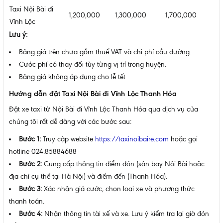
Taxi Nội Bài đi
1,200,000
1,300,000
1,700,000
Vĩnh Lộc
Lưu ý:
Bảng giá trên chưa gồm thuế VAT và chi phí cầu đường.
Cước phí có thay đổi tùy từng vị trí trong huyện.
Bảng giá không áp dụng cho lễ tết
Hướng dẫn đặt Taxi Nội Bài đi Vĩnh Lộc Thanh Hóa
Đặt xe taxi từ Nội Bài đi Vĩnh Lộc Thanh Hóa qua dịch vụ của
chúng tôi rất dễ dàng với các bước sau:
Bước 1:
Truy cập website
https://taxinoibaire.com
hoặc gọi
hotline 024.85884688
Bước 2:
Cung cấp thông tin điểm đón (sân bay Nội Bài hoặc
địa chỉ cụ thể tại Hà Nội) và điểm đến (Thanh Hóa).
Bước 3:
Xác nhận giá cước, chọn loại xe và phương thức
thanh toán.
Bước 4:
Nhận thông tin tài xế và xe. Lưu ý kiểm tra lại giờ đón