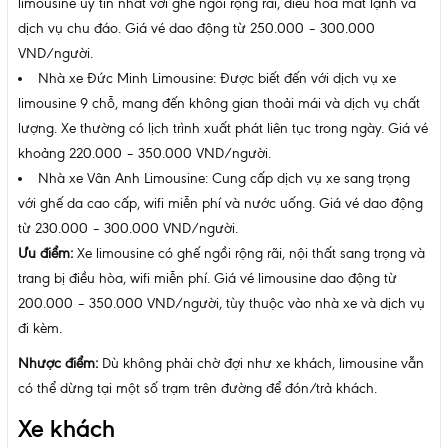
limousine uy tín nhất với ghế ngồi rộng rãi, điều hòa mát lạnh và
dịch vụ chu đáo. Giá vé dao động từ 250.000 – 300.000
VND/người.
Nhà xe Đức Minh Limousine: Được biết đến với dịch vụ xe
limousine 9 chỗ, mang đến không gian thoải mái và dịch vụ chất
lượng. Xe thường có lịch trình xuất phát liên tục trong ngày. Giá vé
khoảng 220.000 – 350.000 VND/người.
Nhà xe Vân Anh Limousine: Cung cấp dịch vụ xe sang trọng
với ghế da cao cấp, wifi miễn phí và nước uống. Giá vé dao động
từ 230.000 – 300.000 VND/người.
Ưu điểm:
Xe limousine có ghế ngồi rộng rãi, nội thất sang trọng và
trang bị điều hòa, wifi miễn phí. Giá vé limousine dao động từ
200.000 – 350.000 VND/người, tùy thuộc vào nhà xe và dịch vụ
đi kèm.
Nhược điểm:
Dù không phải chờ đợi như xe khách, limousine vẫn
có thể dừng tại một số trạm trên đường để đón/trả khách.
Xe khách