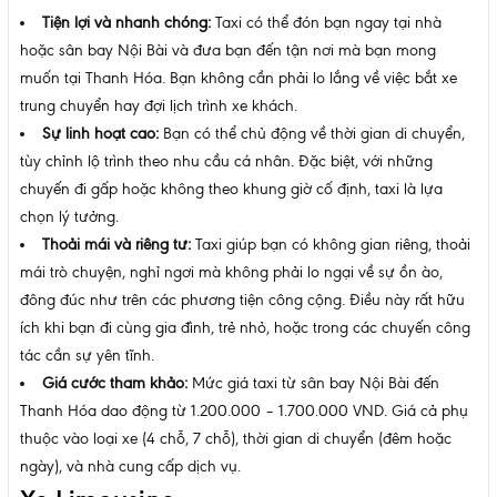
Tiện lợi và nhanh chóng:
Taxi có thể đón bạn ngay tại nhà
hoặc sân bay Nội Bài và đưa bạn đến tận nơi mà bạn mong
muốn tại Thanh Hóa. Bạn không cần phải lo lắng về việc bắt xe
trung chuyển hay đợi lịch trình xe khách.
Sự linh hoạt cao:
Bạn có thể chủ động về thời gian di chuyển,
tùy chỉnh lộ trình theo nhu cầu cá nhân. Đặc biệt, với những
chuyến đi gấp hoặc không theo khung giờ cố định, taxi là lựa
chọn lý tưởng.
Thoải mái và riêng tư:
Taxi giúp bạn có không gian riêng, thoải
mái trò chuyện, nghỉ ngơi mà không phải lo ngại về sự ồn ào,
đông đúc như trên các phương tiện công cộng. Điều này rất hữu
ích khi bạn đi cùng gia đình, trẻ nhỏ, hoặc trong các chuyến công
tác cần sự yên tĩnh.
Giá cước tham khảo:
Mức giá taxi từ sân bay Nội Bài đến
Thanh Hóa dao động từ 1.200.000 – 1.700.000 VND. Giá cả phụ
thuộc vào loại xe (4 chỗ, 7 chỗ), thời gian di chuyển (đêm hoặc
ngày), và nhà cung cấp dịch vụ.