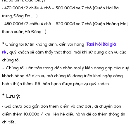
- 470.000đ/2 chiều 4 chỗ – 500.000đ xe 7 chỗ (Quận Hai Bà
trưng,Đống Đa ,…)
- 480.000đ/2 chiều 4 chỗ – 520.000đ xe 7 chỗ (Quận Hoàng Mai,
thanh xuân,Hà Đông…)
*
Chúng tôi tự tin khẳng định, đến với hãng
Taxi Nội Bài giá
rẻ
,
quý khách sẽ cảm thấy thật thoải mái khi sử dụng dịch vụ của
chúng tôi.
– Chúng tôi luôn trân trọng đón nhận mọi ý kiến đóng góp của quý
khách hàng để dịch vụ mà chúng tôi đang triển khai ngày càng
hoàn thiện thêm. Rất hân hạnh được phục vụ quý khách.
* Lưu ý:
- Giá chưa bao gồn đón thêm điểm và chờ đợi , di chuyển đón
điểm thêm 10.000đ / km .liên hệ điều hành để có thêm thông tin
chi tiết .