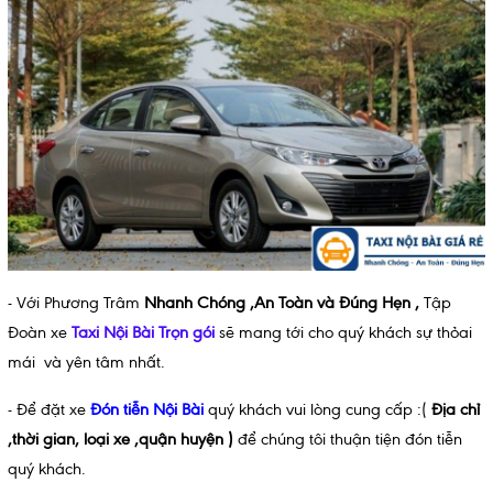
- Với Phương Trâm
Nhanh Chóng ,An Toàn và Đúng Hẹn ,
Tập
Đoàn xe
Taxi Nội Bài Trọn gói
sẽ mang tới cho quý khách sự thỏai
mái và yên tâm nhất.
- Để đặt xe
Đón tiễn Nội Bài
quý khách vui lòng cung cấp :(
Địa chỉ
,thời gian, loại xe ,quận huyện )
để chúng tôi thuận tiện đón tiễn
quý khách.