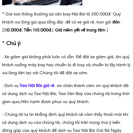
* Giá taxi thông thường tại sân bay Nội Bài là 350.000đ. Quý
khách vui lòng gọi qua tổng đài để có xe giá rẻ, trọn gói
đón
:
25
0.000đ.
Tiễn
18
0.000đ.
(
Giá niêm yết về trung tâm
)
*
Chú ý:
- Xe giảm giá không phải luôn có sẵn. Để đặt xe giảm giá, khi quý
khách xuống máy bay hay chuẩn bị đi bay và chuẩn bị lấy hành lý
vui lòng liên lạc với Chúng tôi để đặt xe sớm.
- Dịch vụ
Taxi
Nội Bài giá rẻ
xin chân thành cảm ơn quý khách đã
sử dụng dịch vụ Taxi Nội Bài, Taxi Sân Bay của chúng tôi trong thời
gian qua,Hân hạnh được phục vụ quý khách.
- Chúng tôi tự tin khẳng định quý khách sẽ cảm thấy thoải mái khi
sử dụng dịch vụ của chúng tôi, chúng tôi trân trọng mọi ý kiến
đóng góp của quý khách để dịch vụ Taxi Nội Bài Giá Rẻ Ngày