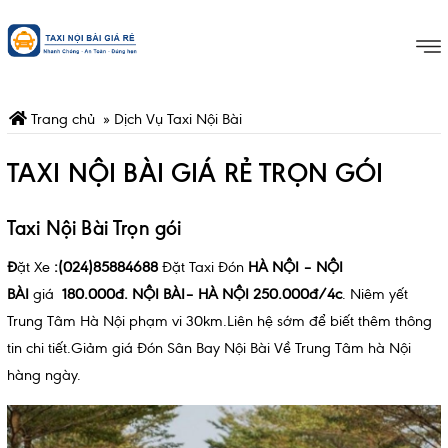
Trang chủ
»
Dịch Vụ Taxi Nội Bài
TAXI NỘI BÀI GIÁ RẺ TRỌN GÓI
Taxi Nội Bài Trọn gói
Đ
ặt Xe
:(024)85884688
Đặt Taxi Đón
HÀ NỘI – NỘI
BÀI
giá
180.000đ. NỘI BÀI
– HÀ NỘI 250.000đ/4c
. Niêm yết
Trung Tâm Hà Nội phạm vi 30km.Liên hệ sớm để biết thêm thông
tin chi tiết.Giảm giá Đón Sân Bay Nội Bài Về Trung Tâm hà Nội
hàng ngày.