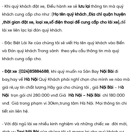
- Khi quý khách đặt xe, Điều hành xe sẽ
lưu lại
thông tin mà quý
khách cung cấp cho như :(
Họ tên quý khách ,Địa chỉ quận huyện
,thời gian đặt xe, loại xe,số điện thoại để cung cấp cho lái xe),
để
lái xe liên lạc lại đón quý khách.
- Đặc Biệt Lái Xe của chúng tôi sẽ viết Họ tên quý khách vào Biển
và Đón quý khách Trong sảnh theo yêu cầu thông tin mà quý
khách cung cấp cho.
- Đặt xe :(024)85884688
, khi quý muốn ra Sân Bay
Nội Bài
đi
bay,hay về
Hà Nội
Quý Khách phải nghĩ chọn cho mình xe nào mà
giá rẻ,uy tín chất lượng.Hãy gọi cho chúng tôi , giá
Nội Bài
– H
à
Nội
trọn gói chỉ 280.000 vnđ.Giá
Hà Nội – Nội Bài
chỉ 180.000
vnđ. Giá trong phạm vi 30km,trung tâm Hà Nội. Mọi thông tin chi
tiết xin liên hệ.
- Với đội ngũ lái xe nhiều kinh nghiệm và những chiếc xe đời mới,
dịch vụ
Taxi Nội Bài
của chúng tôi sẽ mang lại cho quý khách sự