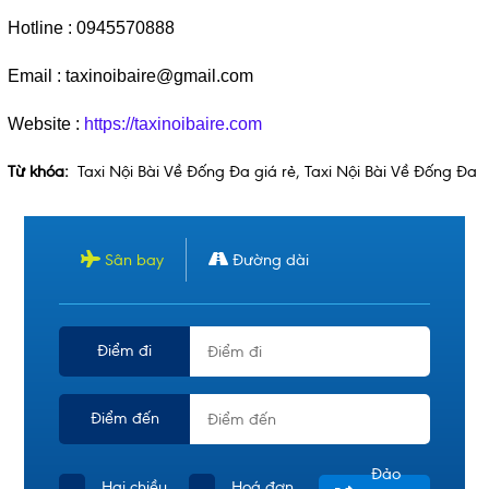
Hotline : 0945570888
Email : taxinoibaire@gmail.com
Website :
https://taxinoibaire.com
Từ khóa:
Taxi Nội Bài Về Đống Đa giá rẻ
,
Taxi Nội Bài Về Đống Đa
Sân bay
Đường dài
Điểm đi
Điểm đến
Đảo
Hai chiều
Hoá đơn