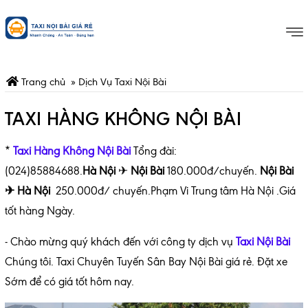
Trang chủ
»
Dịch Vụ Taxi Nội Bài
TAXI HÀNG KHÔNG NỘI BÀI
*
Taxi Hàng Không Nội Bài
Tổng đài:
(024)85884688.
Hà
Nội
✈
Nội Bài
180.000
đ/chuyến.
Nội Bài
✈ Hà Nội
250.000đ/ chuyến.Phạm Vi Trung tâm Hà Nội .Giá
tốt hàng Ngày.
- Chào mừng quý khách đến với công ty dịch vụ
Taxi Nội Bài
Chúng tôi. Taxi Chuyên Tuyến Sân Bay Nội Bài giá rẻ. Đặt xe
Sớm để có giá tốt hôm nay.