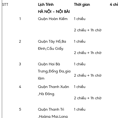
STT
Lịch Trình
Thời gian
4 ch
HÀ NỘI – NỘI BÀI
1
Quận Hoàn Kiếm
1 chiều
2 chiều + 1h chờ
2
Quận Tây Hồ,Ba
1 chiều
Đình,Cầu Giấy.
2 chiều + 1h chờ
3
Quận Hai Bà
1 chiều
Trưng,Đống Đa,gia
2 chiều + 1h chờ
lâm
4
Quận Thanh Xuân
1 chiều
,Hà Đông.
2 chiều + 1h chờ
5
Quận Thanh Trì
1 chiều
,Hoàng Mai,Long