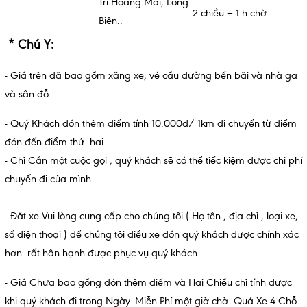
Trì.Hoàng Mai, Long
2 chiều + 1 h chờ
Biên..
* Chú Y:
- Giá trên đã bao gồm xăng xe, vé cầu đường bến bãi và nhà ga
và sân đỗ.
- Quý Khách đón thêm điểm tính 10.000đ/ 1km di chuyển từ điểm
đón đến điểm thứ hai.
- Chỉ Cần một cuộc gọi , quý khách sẽ có thể tiếc kiệm được chi phí
chuyến đi của mình.
- Đăt xe Vui lòng cung cấp cho chúng tôi ( Họ tên , địa chỉ , loại xe,
số điện thoại ) để chúng tôi điều xe đón quý khách được chính xác
hơn. rất hân hạnh được phục vụ quý khách.
- Giá Chưa bao gồng đón thêm điểm và Hai Chiều chỉ tính được
khi quý khách đi trong Ngày. Miễn Phí một giờ chờ. Quá Xe 4 Chỗ