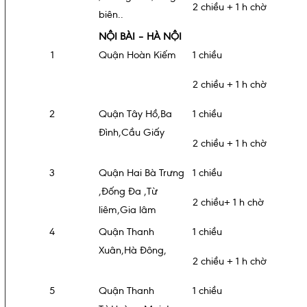
2 chiều + 1 h chờ
biên..
NỘI BÀI – HÀ NỘI
1
Quận Hoàn Kiếm
1 chiều
2 chiều + 1 h chờ
2
Quận Tây Hồ,Ba
1 chiều
Đình,Cầu Giấy
2 chiều + 1 h chờ
3
Quận Hai Bà Trưng
1 chiều
,Đống Đa ,Từ
2 chiều+ 1 h chờ
liêm,Gia lâm
4
Quận Thanh
1 chiều
Xuân,Hà Đông,
2 chiều + 1 h chờ
5
Quận Thanh
1 chiều