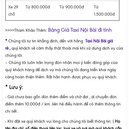
Xe 29
Từ 800.000đ
Từ 900.000đ
Từ
chỗ
1.500.000đ
Bảng Giá Taxi Nội Bài đi tỉnh
>>>>Tham Khảo Thêm:
*
Chúng tôi tự tin khẳng định, đến với hãng
Taxi Nội Bài giá
rẻ
,
quý khách sẽ cảm thấy thật thoải mái khi sử dụng dịch vụ của
chúng tôi.
– Chúng tôi luôn trân trọng đón nhận mọi ý kiến đóng góp của
quý khách hàng để dịch vụ mà chúng tôi đang triển khai ngày
càng hoàn thiện thêm. Rất hân hạnh được phục vụ quý khách.
* Lưu ý:
- Giá chưa bao gồn đón thêm điểm và chờ đợi , di chuyển đón
điểm thêm 10.000đ / km .liên hệ điều hành để có thêm thông tin
chi tiết .
- Khi đặt xe quý khách vui lòng cho chúng tôi biết thông tin: (
Họ
tên,địa chỉ, số điện thoại liên lạc ,loại xe và nơi mà quý khách cần