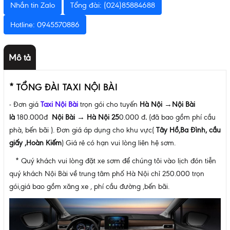
Nhắn tin Zalo
Tổng đài: (024)85884688
Hotline: 0945570886
Mô tả
*
TỔNG ĐÀI TAXI NỘI BÀI
- Đơn giá
Taxi Nội Bài
trọn gói cho tuyến
Hà Nội
→
Nội Bài
là
180.000đ
Nội Bài →
Hà Nội 25
0.000 đ
.
(đã bao gồm phí cầu
phà, bến bãi ). Đơn giá áp dụng cho khu vực(
Tây Hồ,Ba Đình, cầu
giấy ,Hoàn Kiếm
) Giá rẻ có hạn vui lòng liên hệ sơm.
* Quý khách vui lòng đặt xe sơm để chúng tôi vào lịch đón tiễn
quý khách Nội Bài về trung tâm phố Hà Nội chỉ 250.000 trọn
gói,giá bao gồm xăng xe , phí cầu đường ,bến bãi.