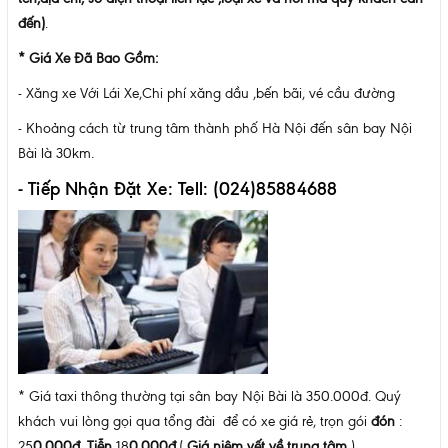
đến)
.
* Giá Xe Đã Bao Gồm:
- Xăng xe Với Lái Xe,Chi phí xăng dầu ,bến bãi, vé cầu đường
- Khoảng cách từ trung tâm thành phố Hà Nội đến sân bay Nội
Bài là 30km.
- Tiếp Nhận Đặt Xe: Tell: (024)85884688
* Giá taxi thông thường tại sân bay Nội Bài là 350.000đ. Quý
khách vui lòng gọi qua tổng đài để có xe giá rẻ, trọn gói
đón
:
25
0.000đ.
Tiễn
18
0.000đ.
(
Giá niêm yết về trung tâm
)